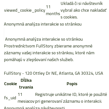
Ukladá či si návštevník
11
viewed_cookie_policy
vybral ako chce nakladať
months
s cookies.
Anonymná analýza interakcie so stránkou
Anonymná analýza interakcie so stránkou
Prostredníctvom FullStory zbierame anonymné
záznamy vašej interakcie so stránkou, ktoré nám
pomáhajú v zlepšovaní našich služieb.
FullStory
- 120 Ottley Dr NE, Atlanta, GA 30324, USA
Dĺžka
Cookie
Popis
trvania
11
Registruje unikátne ID, ktoré je použité
fs_uid
mesiacov
pri generovaní záznamu o interakcii.
Anonymná analýza návštevnosti