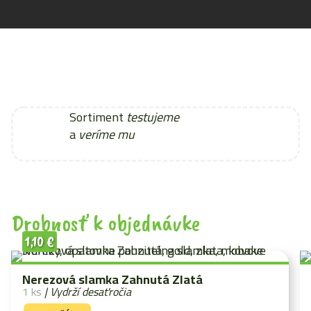
Sortiment
testujeme
a
veríme mu
Drobnosť k objednávke
1,10
€
Nerezová slamka Zahnutá Zlatá
1 ks
| Vydrží desaťročia