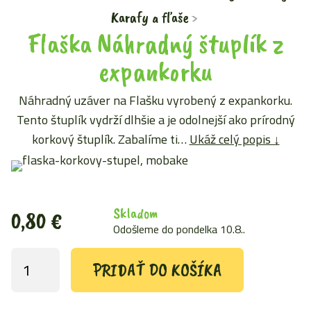
Karafy a fľaše
Flaška Náhradný štuplík z
expankorku
Náhradný uzáver na Flašku vyrobený z expankorku.
Tento štuplík vydrží dlhšie a je odolnejší ako prírodný
korkový štuplík. Zabalíme ti…
Ukáž celý popis ↓
Skladom
0,80
€
Odošleme do pondelka 10.8..
PRIDAŤ DO KOŠÍKA
množstvo
Flaška
Náhradný