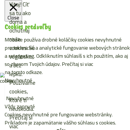
Vitaj! Cíť
sa tu ako
Close
doma a
Cookies predvoľby
ochutnaj
naše
Mobake používa drobné koláčiky cookies nevyhnutné
cookies. Sú
pre technické a analytické fungovanie webových stránok
a retargeting. Odkliknutím súhlasíš s ich použitím, ako aj
vegánske
so zberom Tvojich údajov. Prečítaj si viac
a bez
na tomto odkaze
.
lepku.
Nevyhnutné
Používame
cookies,
Nevyhnutné
ktoré ti
Vždy zapnuté
neuškodia.
Cookies nevyhnutné pre fungovanie webstránky.
Prečítaj si
Príkladom je zapamätanie vášho súhlasu s cookies.
viac