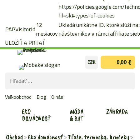
https://policies.google.com/techn
hl=sk#types-of-cookies
12
Ukladá unikátne ID, ktoré slúži na
PAPVisitorId
mesiacov
návštevníkov v rámci affiliate siete
ULOŽIŤ A PRIJAŤ
Preskočiť
0,00 €
CZK
na
obsah
Hľadať:
ODOS
VYHĽ
Veľkoobchod
Blog
O nás
FOR
EKO
MÓDA
ZÁHRADA
DOMÁCNOSŤ
& BYT
Obchod
Eko domácnosť
Fľaše, termosky, hrnčeky