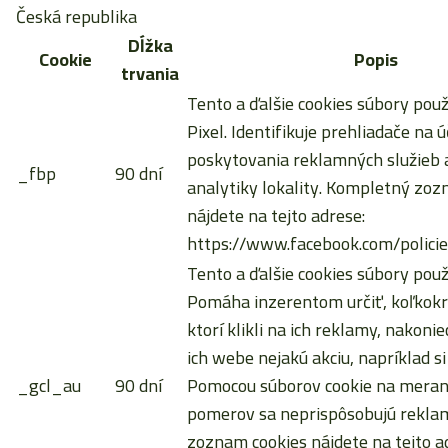
Česká republika
Dĺžka
Cookie
Popis
trvania
Tento a ďalšie cookies súbory pou
Pixel. Identifikuje prehliadače na ú
poskytovania reklamných služieb a
_fbp
90 dní
analytiky lokality. Kompletný zoz
nájdete na tejto adrese:
https://www.facebook.com/policie
Tento a ďalšie cookies súbory použ
Pomáha inzerentom určiť, koľkokrá
ktorí klikli na ich reklamy, nakoni
ich webe nejakú akciu, napríklad si
_gcl_au
90 dní
Pomocou súborov cookie na meran
pomerov sa neprispôsobujú rekla
zoznam cookies nájdete na tejto a