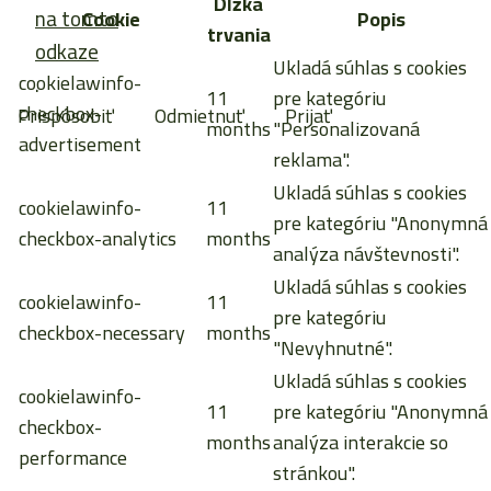
Dĺžka
na tomto
Cookie
Popis
trvania
odkaze
Ukladá súhlas s cookies
cookielawinfo-
.
11
pre kategóriu
checkbox-
Prispôsobiť
Odmietnuť
Prijať
months
"Personalizovaná
advertisement
reklama".
Ukladá súhlas s cookies
cookielawinfo-
11
pre kategóriu "Anonymná
checkbox-analytics
months
analýza návštevnosti".
Ukladá súhlas s cookies
cookielawinfo-
11
pre kategóriu
checkbox-necessary
months
"Nevyhnutné".
Ukladá súhlas s cookies
cookielawinfo-
11
pre kategóriu "Anonymná
checkbox-
months
analýza interakcie so
performance
stránkou".