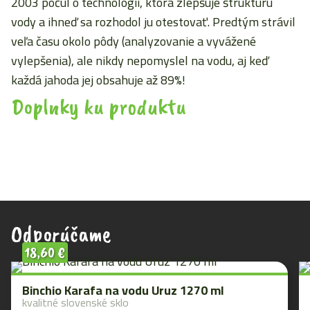
2003 počul o technológií, ktorá zlepšuje štruktúru
vody a ihneď sa rozhodol ju otestovať. Predtým strávil
veľa času okolo pôdy (analyzovanie a vyvážené
vylepšenia), ale nikdy nepomyslel na vodu, aj keď
každá jahoda jej obsahuje až 89%!
Doplnky ku produktu
Odporúčame
18,60
€
Binchio Karafa na vodu Uruz 1270 ml
kvalitné slovenské sklo