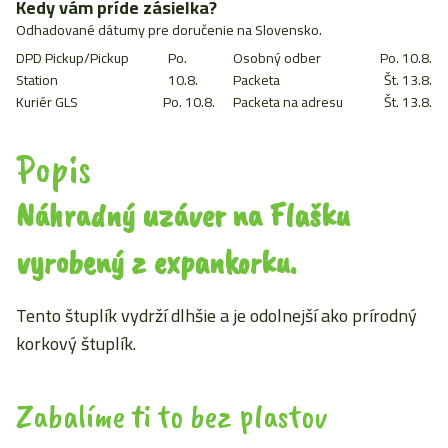
štuplík
Kedy vám príde zásielka?
z
Odhadované dátumy pre doručenie na Slovensko.
expankorku
DPD Pickup/Pickup
Po.
Osobný odber
Po. 10.8.
Station
10.8.
Packeta
Št. 13.8.
Kuriér GLS
Po. 10.8.
Packeta na adresu
Št. 13.8.
Popis
Náhradný uzáver na Flašku
vyrobený z expankorku.
Tento štuplík vydrží dlhšie a je odolnejší ako prírodný
korkový štuplík.
Zabalíme ti to bez plastov