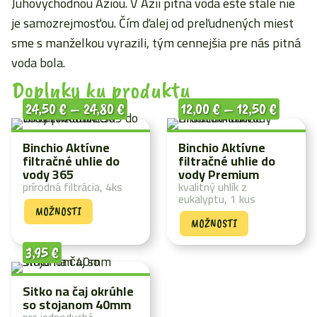
Juhovýchodnou Áziou. V Ázii pitná voda ešte stále nie
je samozrejmosťou. Čím ďalej od preľudnených miest
sme s manželkou vyrazili, tým cennejšia pre nás pitná
voda bola.
Doplnky ku produktu
24,50
€
–
24,80
€
12,00
€
–
12,50
€
Binchio Aktívne
Binchio Aktívne
filtračné uhlie do
filtračné uhlie do
vody 365
vody Premium
prírodná filtrácia, 4ks
kvalitný uhlík z
eukalyptu, 1 kus
MOŽNOSTI
MOŽNOSTI
3,95
€
Sitko na čaj okrúhle
so stojanom 40mm