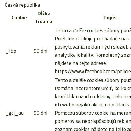
Česká republika
Dĺžka
Cookie
Popis
trvania
Tento a ďalšie cookies súbory pou
Pixel. Identifikuje prehliadače na ú
poskytovania reklamných služieb a
_fbp
90 dní
analytiky lokality. Kompletný zoz
nájdete na tejto adrese:
https://www.facebook.com/policie
Tento a ďalšie cookies súbory použ
Pomáha inzerentom určiť, koľkokrá
ktorí klikli na ich reklamy, nakoni
ich webe nejakú akciu, napríklad si
_gcl_au
90 dní
Pomocou súborov cookie na meran
pomerov sa neprispôsobujú rekla
zoznam cookies nájdete na tejto a