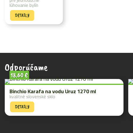
pre jednoduché
lúhovanie bylín
DETAILY
Odporúčame
18,60
€
Binchio Karafa na vodu Uruz 1270 ml
kvalitné slovenské sklo
DETAILY