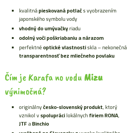
kvalitná
pieskovaná
potlač
s vyobrazením
japonského symbolu vody
vhodný do umývačky
riadu
odolný voči poškriabaniu a nárazom
perfektné
optické vlastnosti
skla – nekonečná
transparentnosť bez mliečneho povlaku
Čím je Karafa no vodu
Mizu
výnimočná?
originálny
česko-slovenský produkt
, ktorý
vznikol v
spolupráci
lokálnych
firiem
RONA
,
JTF
a
Binchio