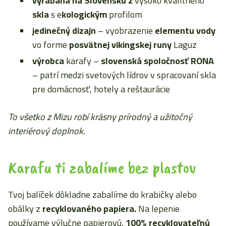
vyrábaná na Slovensku
z
vysoko kvalitného
skla
s e
kologickým
profilom
jedinečný
dizajn
– vyobrazenie
elementu
vody
vo forme
posvätnej
vikingskej
runy
Laguz
výrobca
karafy –
slovenská spoločnosť RONA
– patrí medzi svetových lídrov v spracovaní skla
pre domácnosť, hotely a reštaurácie
To všetko z Mizu robí krásny prírodný a užitočný
interiérový doplnok.
Karafu ti zabalíme bez plastov
Tvoj balíček dôkladne zabalíme do krabičky alebo
obálky z
recyklovaného papiera.
Na lepenie
používame výlučne papierovú,
100% recyklovateľnú