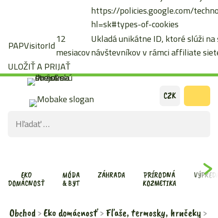
https://policies.google.com/techn
hl=sk#types-of-cookies
12
Ukladá unikátne ID, ktoré slúži na
PAPVisitorId
mesiacov
návštevníkov v rámci affiliate siete
ULOŽIŤ A PRIJAŤ
Preskočiť
CZK
na
Hľadať:
obsah
ODOS
VYHĽ
FOR
EKO
MÓDA
ZÁHRADA
PRÍRODNÁ
VÝPRED
DOMÁCNOSŤ
& BYT
KOZMETIKA
Obchod
Eko domácnosť
Fľaše, termosky, hrnčeky