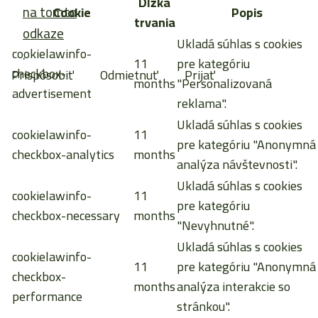
Dĺžka
na tomto
Cookie
Popis
trvania
odkaze
Ukladá súhlas s cookies
cookielawinfo-
.
11
pre kategóriu
checkbox-
Prispôsobiť
Odmietnuť
Prijať
months
"Personalizovaná
advertisement
reklama".
Ukladá súhlas s cookies
cookielawinfo-
11
pre kategóriu "Anonymná
checkbox-analytics
months
analýza návštevnosti".
Ukladá súhlas s cookies
cookielawinfo-
11
pre kategóriu
checkbox-necessary
months
"Nevyhnutné".
Ukladá súhlas s cookies
cookielawinfo-
11
pre kategóriu "Anonymná
checkbox-
months
analýza interakcie so
performance
stránkou".