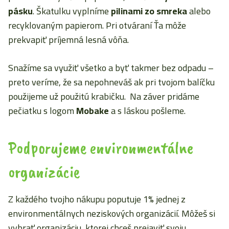
pásku
. Škatulku vyplníme
pilinami zo smreka
alebo
recyklovaným papierom. Pri otváraní Ťa môže
prekvapiť príjemná lesná vôňa.
Snažíme sa využiť všetko a byť takmer bez odpadu –
preto veríme, že sa nepohneváš ak pri tvojom balíčku
použijeme už použitú krabičku. Na záver pridáme
pečiatku s logom
Mobake
a s láskou pošleme.
Podporujeme environmentálne
organizácie
Z každého tvojho nákupu poputuje 1% jednej z
environmentálnych neziskových organizácií. Môžeš si
vybrať organizáciu, ktorej chceš prejaviť svoju