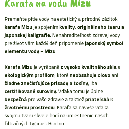
Karafa na vodu
Mizu
Premeňte pitie vody na estetický a prírodný zážitok
karafa Mizu
je spojením
kvality
,
originálneho tvaru a
japonskej kaligrafie
. Nenahraditeľnosť zdravej vody
pre život vám každý deň pripomenie
japonský symbol
elementu vody – Mizu
.
Karafa Mizu
je vyrábaná
z vysoko kvalitného skla
s
ekologickým profilom
, ktoré
neobsahuje olovo
ani
žiadne znečisťujúce prísady a toxíny
, iba
certifikované suroviny
. Vďaka tomu je úplne
bezpečná
pre vaše zdravie a taktiež
priateľská k
životnému prostrediu
. Karafa sa navyše vďaka
svojmu tvaru skvele hodí na umiestnenie našich
filtračných tyčiniek Binchio.