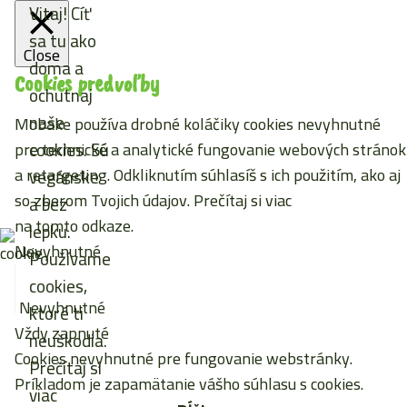
Vitaj! Cíť
sa tu ako
Close
doma a
Cookies predvoľby
ochutnaj
naše
Mobake používa drobné koláčiky cookies nevyhnutné
cookies. Sú
pre technické a analytické fungovanie webových stránok
a retargeting. Odkliknutím súhlasíš s ich použitím, ako aj
vegánske
so zberom Tvojich údajov. Prečítaj si viac
a bez
na tomto odkaze
.
lepku.
Nevyhnutné
Používame
cookies,
Nevyhnutné
ktoré ti
Vždy zapnuté
neuškodia.
Cookies nevyhnutné pre fungovanie webstránky.
Prečítaj si
Príkladom je zapamätanie vášho súhlasu s cookies.
viac