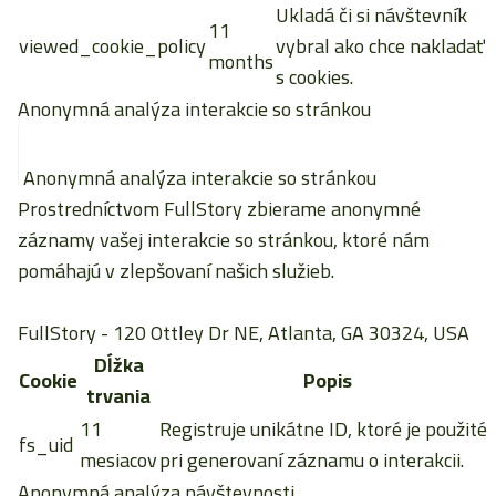
Ukladá či si návštevník
11
viewed_cookie_policy
vybral ako chce nakladať
months
s cookies.
Anonymná analýza interakcie so stránkou
Anonymná analýza interakcie so stránkou
Prostredníctvom FullStory zbierame anonymné
záznamy vašej interakcie so stránkou, ktoré nám
pomáhajú v zlepšovaní našich služieb.
FullStory
- 120 Ottley Dr NE, Atlanta, GA 30324, USA
Dĺžka
Cookie
Popis
trvania
11
Registruje unikátne ID, ktoré je použité
fs_uid
mesiacov
pri generovaní záznamu o interakcii.
Anonymná analýza návštevnosti