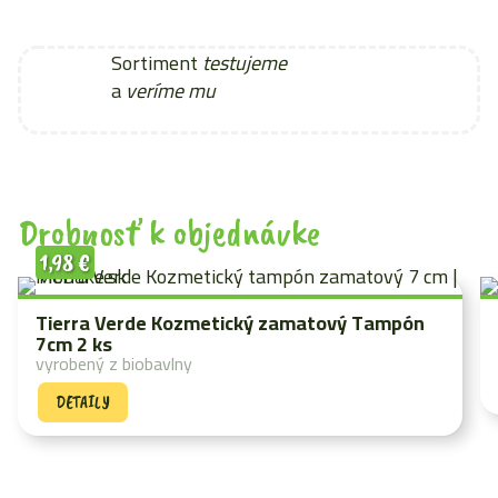
Sortiment
testujeme
a
veríme mu
Drobnosť k objednávke
1,98
€
Tierra Verde Kozmetický zamatový Tampón
7cm 2 ks
vyrobený z biobavlny
DETAILY