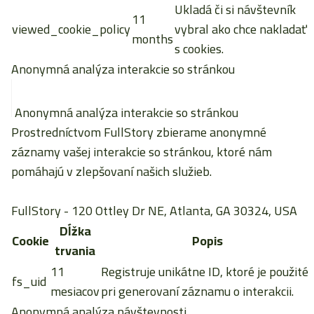
Ukladá či si návštevník
11
viewed_cookie_policy
vybral ako chce nakladať
months
s cookies.
Anonymná analýza interakcie so stránkou
Anonymná analýza interakcie so stránkou
Prostredníctvom FullStory zbierame anonymné
záznamy vašej interakcie so stránkou, ktoré nám
pomáhajú v zlepšovaní našich služieb.
FullStory
- 120 Ottley Dr NE, Atlanta, GA 30324, USA
Dĺžka
Cookie
Popis
trvania
11
Registruje unikátne ID, ktoré je použité
fs_uid
mesiacov
pri generovaní záznamu o interakcii.
Anonymná analýza návštevnosti