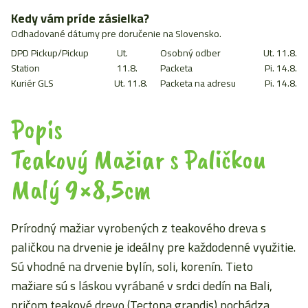
Mažiar
s
Kedy vám príde zásielka?
Paličkou
Odhadované dátumy pre doručenie na Slovensko.
Malý
DPD Pickup/Pickup
Ut.
Osobný odber
Ut. 11.8.
9x8,5cm
Station
11.8.
Packeta
Pi. 14.8.
Kuriér GLS
Ut. 11.8.
Packeta na adresu
Pi. 14.8.
Popis
Teakový Mažiar s Paličkou
Malý 9×8,5cm
Prírodný mažiar vyrobených z teakového dreva s
paličkou na drvenie je ideálny pre každodenné využitie.
Sú vhodné na drvenie bylín, soli, korenín. Tieto
mažiare sú s láskou vyrábané v srdci dedín na Bali,
pričom teakové drevo (Tectona grandis) pochádza