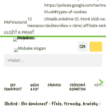
https://policies.google.com/techn
hl=sk#types-of-cookies
12
Ukladá unikátne ID, ktoré slúži na
PAPVisitorId
mesiacov
návštevníkov v rámci affiliate siete
ULOŽIŤ A PRIJAŤ
Preskočiť
CZK
na
Hľadať:
obsah
ODOS
VYHĽ
FOR
EKO
MÓDA
ZÁHRADA
PRÍRODNÁ
VÝPRED
DOMÁCNOSŤ
& BYT
KOZMETIKA
Obchod
Eko domácnosť
Fľaše, termosky, hrnčeky