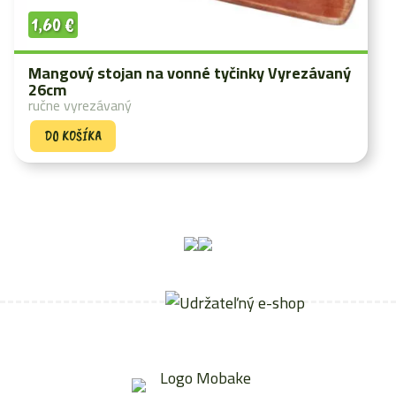
1,60
€
Mangový stojan na vonné tyčinky Vyrezávaný
26cm
ručne vyrezávaný
DO KOŠÍKA