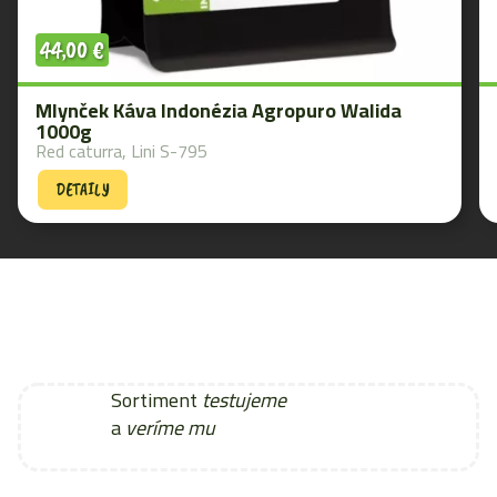
44,00
€
Mlynček Káva Indonézia Agropuro Walida
1000g
Red caturra, Lini S-795
DETAILY
Sortiment
testujeme
a
veríme mu