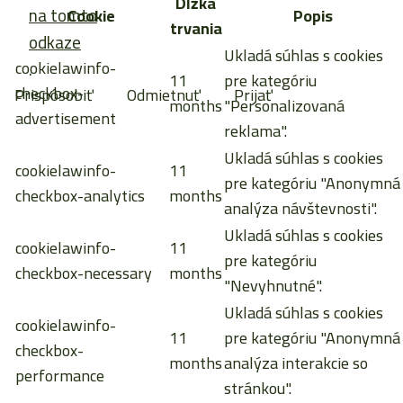
Dĺžka
na tomto
Cookie
Popis
trvania
odkaze
Ukladá súhlas s cookies
cookielawinfo-
.
11
pre kategóriu
checkbox-
Prispôsobiť
Odmietnuť
Prijať
months
"Personalizovaná
advertisement
reklama".
Ukladá súhlas s cookies
cookielawinfo-
11
pre kategóriu "Anonymná
checkbox-analytics
months
analýza návštevnosti".
Ukladá súhlas s cookies
cookielawinfo-
11
pre kategóriu
checkbox-necessary
months
"Nevyhnutné".
Ukladá súhlas s cookies
cookielawinfo-
11
pre kategóriu "Anonymná
checkbox-
months
analýza interakcie so
performance
stránkou".