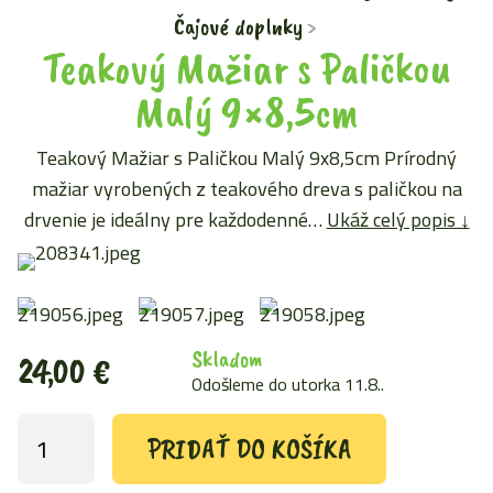
Čajové doplnky
Teakový Mažiar s Paličkou
Malý 9×8,5cm
Teakový Mažiar s Paličkou Malý 9x8,5cm Prírodný
mažiar vyrobených z teakového dreva s paličkou na
drvenie je ideálny pre každodenné…
Ukáž celý popis ↓
Skladom
24,00
€
Odošleme do utorka 11.8..
PRIDAŤ DO KOŠÍKA
množstvo
Teakový