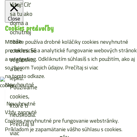
Vitaj! Cíť
sa tu ako
Close
doma a
Cookies predvoľby
ochutnaj
naše
Mobake používa drobné koláčiky cookies nevyhnutné
cookies. Sú
pre technické a analytické fungovanie webových stránok
a retargeting. Odkliknutím súhlasíš s ich použitím, ako aj
vegánske
so zberom Tvojich údajov. Prečítaj si viac
a bez
na tomto odkaze
.
lepku.
Nevyhnutné
Používame
cookies,
Nevyhnutné
ktoré ti
Vždy zapnuté
neuškodia.
Cookies nevyhnutné pre fungovanie webstránky.
Prečítaj si
Príkladom je zapamätanie vášho súhlasu s cookies.
viac