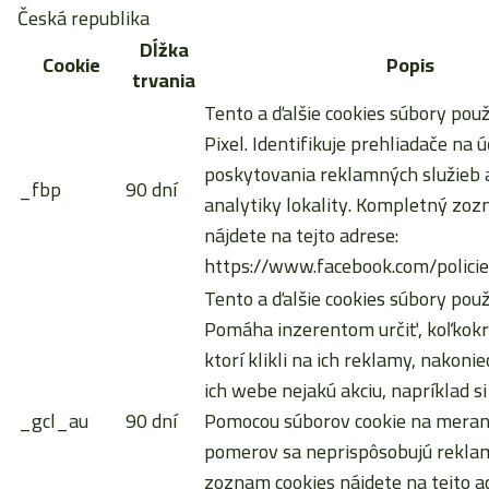
Česká republika
Dĺžka
Cookie
Popis
trvania
Tento a ďalšie cookies súbory pou
Pixel. Identifikuje prehliadače na ú
poskytovania reklamných služieb a
_fbp
90 dní
analytiky lokality. Kompletný zoz
nájdete na tejto adrese:
https://www.facebook.com/policie
Tento a ďalšie cookies súbory použ
Pomáha inzerentom určiť, koľkokrá
ktorí klikli na ich reklamy, nakoni
ich webe nejakú akciu, napríklad si
_gcl_au
90 dní
Pomocou súborov cookie na meran
pomerov sa neprispôsobujú rekla
zoznam cookies nájdete na tejto a