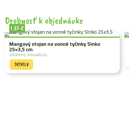
Drobnosť k objednávke
1,85
€
Mangový stojan na vonné tyčinky Slnko
25×3,5 cm
zdobený mosadzou
DETAILY