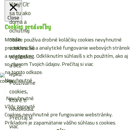
Vitaj! Cíť
sa tu ako
Close
doma a
Cookies predvoľby
ochutnaj
naše
Mobake používa drobné koláčiky cookies nevyhnutné
cookies. Sú
pre technické a analytické fungovanie webových stránok
a retargeting. Odkliknutím súhlasíš s ich použitím, ako aj
vegánske
so zberom Tvojich údajov. Prečítaj si viac
a bez
na tomto odkaze
.
lepku.
Nevyhnutné
Používame
cookies,
Nevyhnutné
ktoré ti
Vždy zapnuté
neuškodia.
Cookies nevyhnutné pre fungovanie webstránky.
Prečítaj si
Príkladom je zapamätanie vášho súhlasu s cookies.
viac