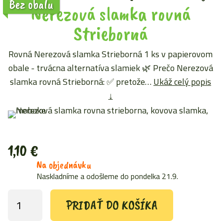
Bez obalu
Nerezová slamka rovná
Strieborná
Rovná Nerezová slamka Strieborná 1 ks v papierovom
obale - trvácna alternatíva slamiek 🌿 Prečo Nerezová
slamka rovná Strieborná: ✅ pretože…
Ukáž celý popis
↓
1,10
€
Na objednávku
Naskladníme a odošleme do pondelka 21.9.
PRIDAŤ DO KOŠÍKA
množstvo
Nerezová