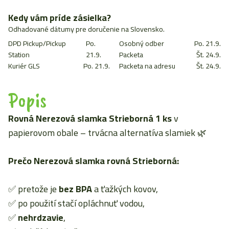
slamka
rovná
Kedy vám príde zásielka?
Strieborná
Odhadované dátumy pre doručenie na Slovensko.
DPD Pickup/Pickup
Po.
Osobný odber
Po. 21.9.
Station
21.9.
Packeta
Št. 24.9.
Kuriér GLS
Po. 21.9.
Packeta na adresu
Št. 24.9.
Popis
Rovná Nerezová slamka Strieborná 1 ks
v
papierovom obale – trvácna alternatíva slamiek 🌿
Prečo Nerezová slamka rovná Strieborná:
✅ pretože je
bez BPA
a ťažkých kovov,
✅ po použití stačí opláchnuť vodou,
✅
nehrdzavie
,