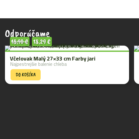
Odporúčame
18,90
€
18,29
€
Včelovak Malý 27×33 cm Farby jari
Najpestrejšie balenie chleba
DO KOŠÍKA