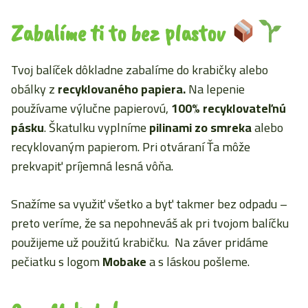
Zabalíme ti to bez plastov
Tvoj balíček dôkladne zabalíme do krabičky alebo
obálky z
recyklovaného papiera.
Na lepenie
používame výlučne papierovú,
100% recyklovateľnú
pásku
. Škatulku vyplníme
pilinami zo smreka
alebo
recyklovaným papierom. Pri otváraní Ťa môže
prekvapiť príjemná lesná vôňa.
Snažíme sa využiť všetko a byť takmer bez odpadu –
preto veríme, že sa nepohneváš ak pri tvojom balíčku
použijeme už použitú krabičku. Na záver pridáme
pečiatku s logom
Mobake
a s láskou pošleme.