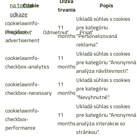
Dĺžka
na tomto
Cookie
Popis
trvania
odkaze
Ukladá súhlas s cookies
cookielawinfo-
.
11
pre kategóriu
checkbox-
Prispôsobiť
Odmietnuť
Prijať
months
"Personalizovaná
advertisement
reklama".
Ukladá súhlas s cookies
cookielawinfo-
11
pre kategóriu "Anonymná
checkbox-analytics
months
analýza návštevnosti".
Ukladá súhlas s cookies
cookielawinfo-
11
pre kategóriu
checkbox-necessary
months
"Nevyhnutné".
Ukladá súhlas s cookies
cookielawinfo-
11
pre kategóriu "Anonymná
checkbox-
months
analýza interakcie so
performance
stránkou".