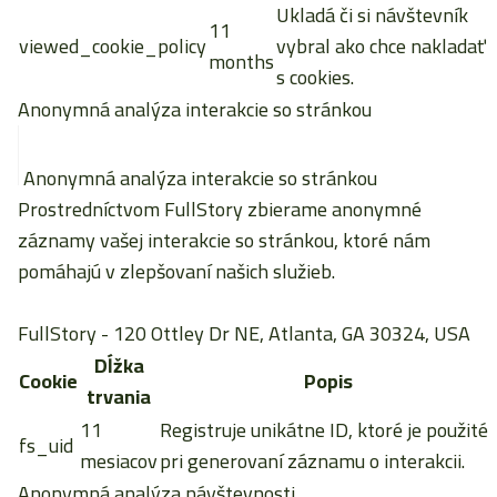
Ukladá či si návštevník
11
viewed_cookie_policy
vybral ako chce nakladať
months
s cookies.
Anonymná analýza interakcie so stránkou
Anonymná analýza interakcie so stránkou
Prostredníctvom FullStory zbierame anonymné
záznamy vašej interakcie so stránkou, ktoré nám
pomáhajú v zlepšovaní našich služieb.
FullStory
- 120 Ottley Dr NE, Atlanta, GA 30324, USA
Dĺžka
Cookie
Popis
trvania
11
Registruje unikátne ID, ktoré je použité
fs_uid
mesiacov
pri generovaní záznamu o interakcii.
Anonymná analýza návštevnosti