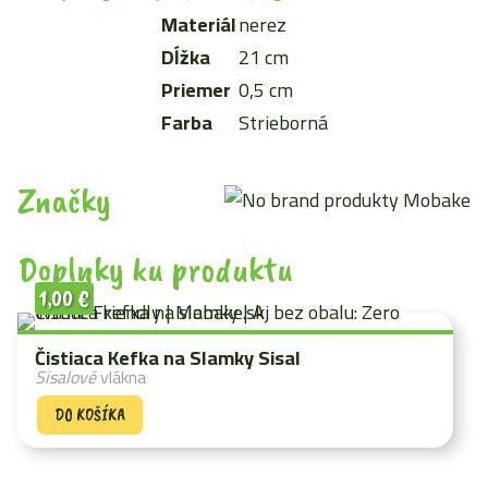
Materiál
nerez
Dĺžka
21 cm
Priemer
0,5 cm
Farba
Strieborná
Značky
Doplnky ku produktu
1,00
€
Čistiaca Kefka na Slamky Sisal
Sisalové
vlákna
DO KOŠÍKA