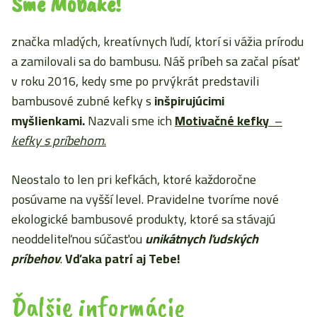
Sme Mobake!
značka mladých, kreatívnych ľudí, ktorí si vážia prírodu
a zamilovali sa do bambusu. Náš príbeh sa začal písať
v roku 2016, kedy sme po prvýkrát predstavili
bambusové zubné kefky s
inšpirujúcimi
myšlienkami.
Nazvali sme ich
Motivačné kefky
–
kefky s príbehom
.
Neostalo to len pri kefkách, ktoré každoročne
posúvame na vyšší level. Pravidelne tvoríme nové
ekologické bambusové produkty, ktoré sa stávajú
neoddeliteľnou súčasťou
unikátnych ľudských
príbehov
.
Vďaka patrí aj Tebe!
Ďalšie informácie