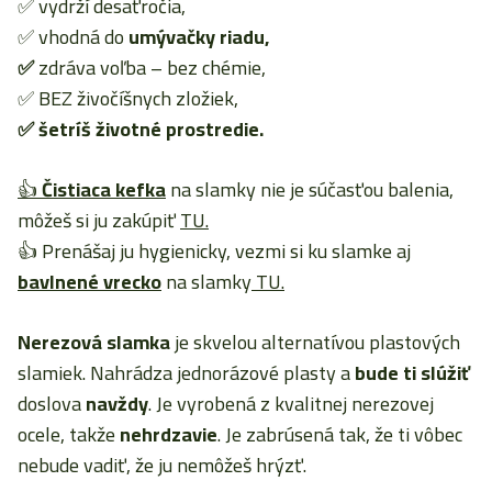
✅ vydrží desaťročia,
✅ vhodná do
umývačky riadu,
✅
zdráva voľba – bez chémie,
✅ BEZ živočíšnych zložiek,
✅ šetríš životné prostredie.
👍
Čistiaca kefka
na slamky nie je súčasťou balenia,
môžeš si ju zakúpiť
TU.
👍 Prenášaj ju hygienicky, vezmi si ku slamke aj
bavlnené vrecko
na slamky
TU.
Nerezová slamka
je skvelou alternatívou plastových
slamiek. Nahrádza jednorázové plasty a
bude ti slúžiť
doslova
navždy
. Je vyrobená z kvalitnej nerezovej
ocele, takže
nehrdzavie
. Je zabrúsená tak, že ti vôbec
nebude vadiť, že ju nemôžeš hrýzť.