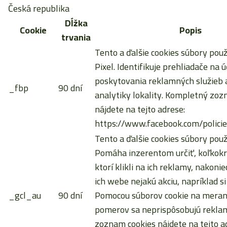
Česká republika
Dĺžka
Cookie
Popis
trvania
Tento a ďalšie cookies súbory pou
Pixel. Identifikuje prehliadače na ú
poskytovania reklamných služieb a
_fbp
90 dní
analytiky lokality. Kompletný zoz
nájdete na tejto adrese:
https://www.facebook.com/policie
Tento a ďalšie cookies súbory použ
Pomáha inzerentom určiť, koľkokrá
ktorí klikli na ich reklamy, nakoni
ich webe nejakú akciu, napríklad si
_gcl_au
90 dní
Pomocou súborov cookie na meran
pomerov sa neprispôsobujú rekla
zoznam cookies nájdete na tejto a