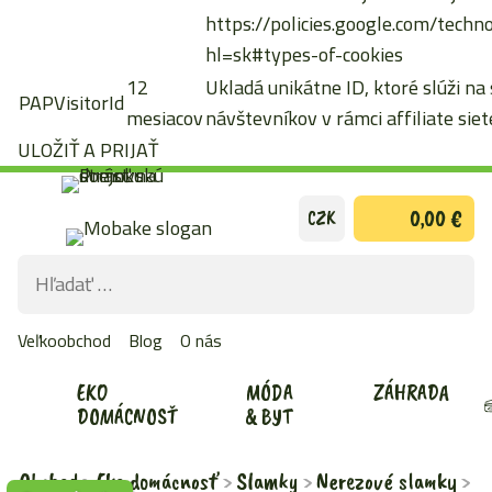
https://policies.google.com/techn
hl=sk#types-of-cookies
12
Ukladá unikátne ID, ktoré slúži na
PAPVisitorId
mesiacov
návštevníkov v rámci affiliate siete
ULOŽIŤ A PRIJAŤ
Preskočiť
0,00 €
CZK
na
obsah
Hľadať:
ODOS
VYHĽ
Veľkoobchod
Blog
O nás
FOR
EKO
MÓDA
ZÁHRADA
DOMÁCNOSŤ
& BYT
Obchod
Eko domácnosť
Slamky
Nerezové slamky