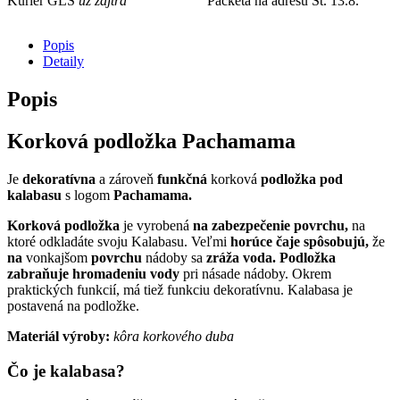
Kuriér GLS
už zajtra
Packeta na adresu
Št. 13.8.
Popis
Detaily
Popis
Korková podložka Pachamama
Je
dekoratívna
a zároveň
funkčná
korková
podložka pod
kalabasu
s logom
Pachamama.
Korková podložka
je vyrobená
na zabezpečenie povrchu,
na
ktoré odkladáte svoju Kalabasu. Veľmi
horúce čaje spôsobujú,
že
na
vonkajšom
povrchu
nádoby sa
zráža voda. Podložka
zabraňuje hromadeniu vody
pri násade nádoby. Okrem
praktických funkcií, má tiež funkciu dekoratívnu. Kalabasa je
postavená na podložke.
Materiál výroby:
kôra korkového duba
Čo je kalabasa?