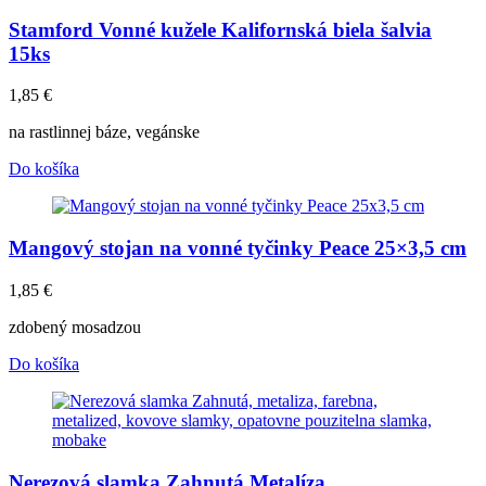
Stamford Vonné kužele Kalifornská biela šalvia
15ks
1,85
€
na rastlinnej báze, vegánske
Do košíka
Mangový stojan na vonné tyčinky Peace 25×3,5 cm
1,85
€
zdobený mosadzou
Do košíka
Nerezová slamka Zahnutá Metalíza