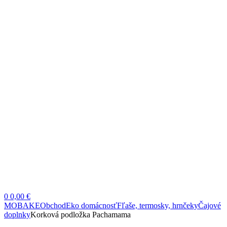
0
0,00 €
MOBAKE
Obchod
Eko domácnosť
Fľaše, termosky, hrnčeky
Čajové
doplnky
Korková podložka Pachamama