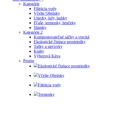
Kategórie
Filtrácia vody
Včelie Obrúsky
Utierky, lufy, hubky
Fľaše, termosky, hrnčeky
Slamky
Kategórie 2
Kompostovateľné sáčky a vrecká
Ekologické čistiace prostriedky
Tašky a sieťovky
Knihy
Výberová Káva
Promo
Ekologické čistiace prostriedky
Včelie Obrúsky
Filtrácia vody
Termosky