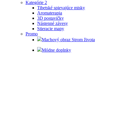
Kategórie 2
Tibetské spievajúce misky
Aromaterapia
3D postavičky
Nástenné závesy
Stieracie mapy
Promo
Machový obraz Strom života
Módne doplnky