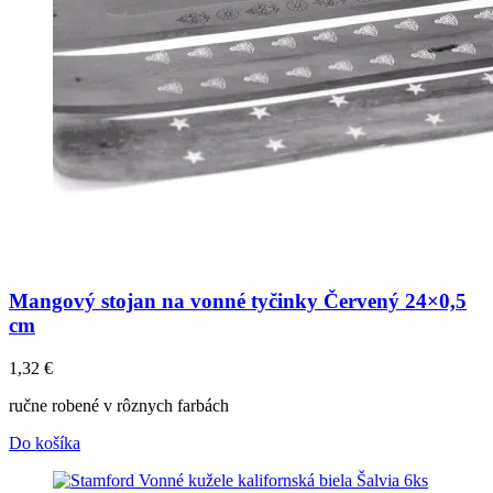
Mangový stojan na vonné tyčinky Červený 24×0,5
cm
1,32
€
ručne robené v rôznych farbách
Do košíka