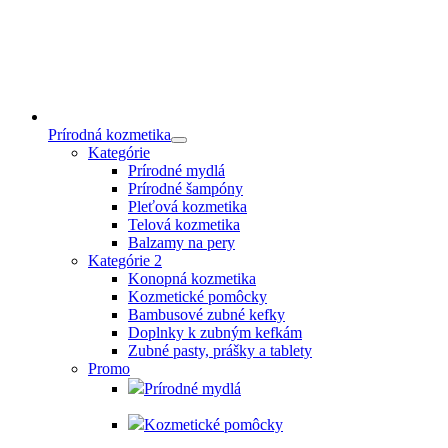
Prírodná kozmetika
Kategórie
Prírodné mydlá
Prírodné šampóny
Pleťová kozmetika
Telová kozmetika
Balzamy na pery
Kategórie 2
Konopná kozmetika
Kozmetické pomôcky
Bambusové zubné kefky
Doplnky k zubným kefkám
Zubné pasty, prášky a tablety
Promo
Prírodné mydlá
Kozmetické pomôcky