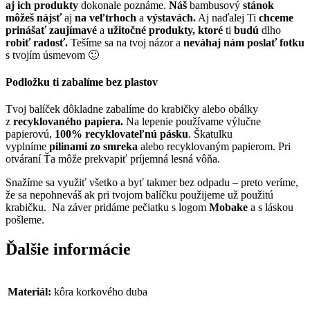
aj ich produkty
dokonale poznáme.
Náš
bambusový
stánok
môžeš nájsť
aj
na veľtrhoch
a
výstavách.
Aj naďalej Ti
chceme
prinášať
zaujímavé
a
užitočné produkty, ktoré
ti
budú
dlho
robiť radosť.
Tešíme sa na tvoj názor a
neváhaj nám poslať fotku
s tvojím úsmevom 🙂
Podložku ti zabalíme bez plastov
Tvoj balíček dôkladne zabalíme do krabičky alebo obálky
z
recyklovaného papiera.
Na lepenie používame výlučne
papierovú,
100% recyklovateľnú pásku
. Škatulku
vyplníme
pilinami zo smreka
alebo recyklovaným papierom. Pri
otváraní Ťa môže prekvapiť príjemná lesná vôňa.
Snažíme sa využiť všetko a byť takmer bez odpadu – preto veríme,
že sa nepohneváš ak pri tvojom balíčku použijeme už použitú
krabičku. Na záver pridáme pečiatku s logom
Mobake
a s láskou
pošleme.
Ďalšie informácie
Materiál:
kôra korkového duba