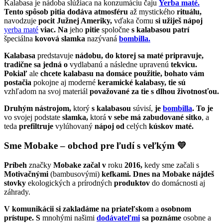
Kalabasa je nádoba slúžiaca na konzumáciu čaju
Yerba maté.
Tento spôsob pitia dodáva atmosféru
až mystického
rituálu,
navodzuje
pocit Južnej Ameriky,
vďaka čomu
si užiješ nápoj
yerba maté
viac.
Na
jeho
pitie
spoločne
s kalabasou patrí
špeciálna
kovová slamka
nazývaná
bombilla.
Kalabasa
predstavuje
nádobu, do ktorej sa maté pripravuje,
tradične sa jedná
o
vydlabanú a následne upravenú
tekvicu.
Pokiaľ
ale
chcete kalabasu
na domáce použitie, bohato vám
postačia
pokojne aj moderné
keramické kalabasy, tie sú
vzhľadom na svoj materiál
považované za tie s
dlhou životnosťou.
Druhým nástrojom,
ktorý
s kalabasou
súvisí,
je
bombilla
. To je
vo svojej podstate
slamka,
ktorá
v sebe má zabudované sitko
, a
teda
prefiltruje
vylúhovaný
nápoj od
celých
kúskov maté.
Sme Mobake – obchod pre ľudí s veľkým 💛
Príbeh
značky
Mobake začal
v
roku
2016,
kedy sme začali s
Motivačnými
(bambusovými)
kefkami. Dnes na Mobake nájdeš
stovky
ekologických a prírodných
produktov
do domácnosti aj
záhrady.
V komunikácii
si zakladáme
na priateľskom
a
osobnom
prístupe. S
mnohými našimi
dodávateľmi
sa poznáme
osobne a