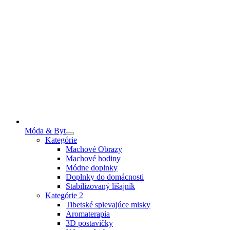
Móda & Byt
Kategórie
Machové Obrazy
Machové hodiny
Módne doplnky
Doplnky do domácnosti
Stabilizovaný lišajník
Kategórie 2
Tibetské spievajúce misky
Aromaterapia
3D postavičky