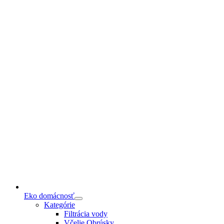
Eko domácnosť
Kategórie
Filtrácia vody
Včelie Obrúsky