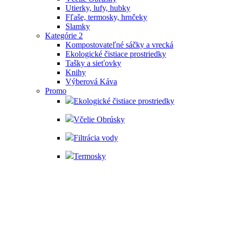
Utierky, lufy, hubky
Fľaše, termosky, hrnčeky
Slamky
Kategórie 2
Kompostovateľné sáčky a vrecká
Ekologické čistiace prostriedky
Tašky a sieťovky
Knihy
Výberová Káva
Promo
Ekologické čistiace prostriedky
Včelie Obrúsky
Filtrácia vody
Termosky