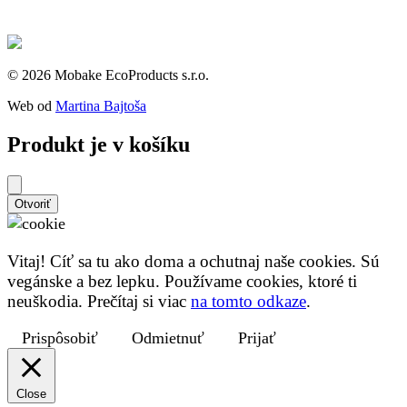
© 2026 Mobake EcoProducts s.r.o.
Web od
Martina Bajtoša
Produkt je v košíku
Otvoriť
Vitaj! Cíť sa tu ako doma a ochutnaj naše cookies. Sú
vegánske a bez lepku. Používame cookies, ktoré ti
neuškodia. Prečítaj si viac
na tomto odkaze
.
Prispôsobiť
Odmietnuť
Prijať
Close