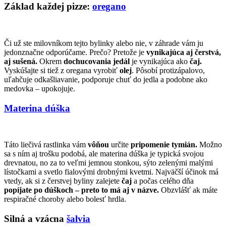
Základ každej pizze:
oregano
Či už ste milovníkom tejto bylinky alebo nie, v záhrade vám ju
jedonznačne odporúčame. Prečo? Pretože je
vynikajúca aj čerstvá,
aj sušená.
Okrem
dochucovania jedál
je vynikajúca ako
čaj.
Vyskúšajte si tiež z oregana vyrobiť
olej
. Pôsobí protizápalovo,
uľahčuje odkašliavanie, podporuje chuť do jedla a podobne ako
medovka – upokojuje.
Materina dúška
Táto liečivá rastlinka vám
vôňou
určite
pripomenie tymián.
Možno
sa s ním aj trošku podobá, ale materina dúška je typická svojou
drevnatou, no za to veľmi jemnou stonkou, sýto zelenými malými
lístočkami a svetlo fialovými drobnými kvetmi. Najväčší účinok má
vtedy, ak si z čerstvej byliny zalejete
čaj
a počas celého dňa
popíjate po dúškoch – preto to má aj v názve.
Obzvlášť ak máte
respiračné choroby alebo bolesť hrdla.
Silná a vzácna
šalvia