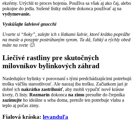
ekzémy. Urýchli to proces hojenia. Používa sa však aj ako čaj, alebo
pokojne do jedla. Sušené lístky môžete dokonca používať aj na
vydymovanie.
Vyskúšajte šalviové gnocchi
Uvarte si “ňoky”, zalejte ich s lístkami šalvie, ktoré krátko poprážte
na masle a posypte postrúhaným syrom. Ta dá, ľahký a rýchly obed
máte na svete 🙂.
Liečivé rastliny pre skutočných
milovníkov bylinkových záhrad
Nasledujúce bylinky v porovnaní s tými predchádzajúcimi potrebujú
trošku väčšiu starostlivosť. Ale naozaj iba trošku. Začiatkom jari je
dobré ich
nakrátko zastrihnúť
, aby mohli vypučiť nové krásne
kvety, či listy.
Rozmarín
dokonca
na zimu
presuňte do črepníka
zazimujte
ho ideálne u seba doma, pretože ten potrebuje vlahu a
teplo aj počas zimy.
Fialová kráska:
levanduľa