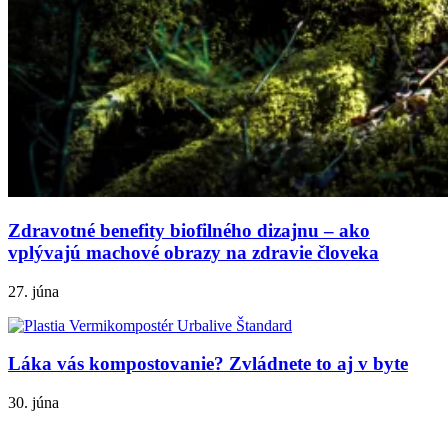
Zdravotné benefity biofilného dizajnu – ako
vplývajú machové obrazy na zdravie človeka
27. júna
Láka vás kompostovanie? Zvládnete to aj v byte
30. júna