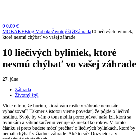
0
0,00 €
MOBAKE
Blog Mobake
Životný štýl
Záhrada
10 liečivých byliniek,
ktoré nesmú chýbať vo vašej záhrade
10 liečivých byliniek, ktoré
nesmú chýbať vo vašej záhrade
27. júna
Záhrada
Životný štýl
Viete o tom, že burinu, ktorá vám rastie v záhrade nemusíte
vyhadzovať? Takmer s istotou vieme povedať, že pôjde o liečivú
rastlinu. Svoje by vám o tom mohla porozprávať naša Izi, ktorá sa
bylinkám a záhradkarčeniu venuje už niekoľko rokov. V tomto
článku si preto budete môcť prečítať o liečivých bylinkách, ktoré by
nemali chýbať v žiadnej záhrade. Aké to sú? Dozviete sa v