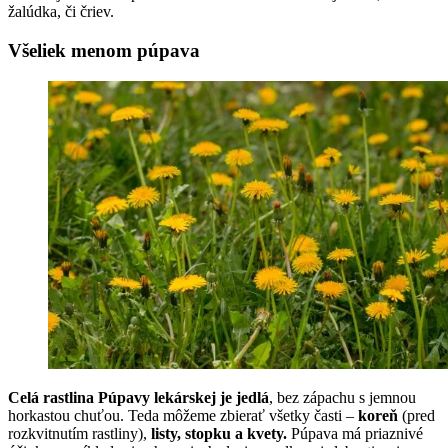
žalúdka, či čriev.
Všeliek menom púpava
Celá rastlina Púpavy lekárskej je jedlá
, bez zápachu s jemnou
horkastou chuťou. Teda môžeme zbierať všetky časti –
koreň
(pred
rozkvitnutím rastliny),
listy, stopku a kvety.
Púpava má priaznivé