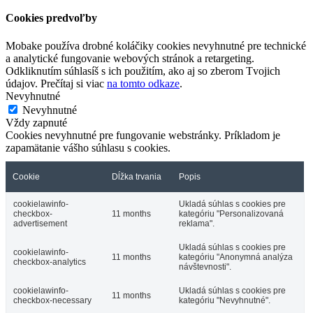
Cookies predvoľby
Mobake používa drobné koláčiky cookies nevyhnutné pre technické
a analytické fungovanie webových stránok a retargeting.
Odkliknutím súhlasíš s ich použitím, ako aj so zberom Tvojich
údajov. Prečítaj si viac
na tomto odkaze
.
Nevyhnutné
Nevyhnutné
Vždy zapnuté
Cookies nevyhnutné pre fungovanie webstránky. Príkladom je
zapamätanie vášho súhlasu s cookies.
Cookie
Dĺžka trvania
Popis
cookielawinfo-
Ukladá súhlas s cookies pre
checkbox-
11 months
kategóriu "Personalizovaná
advertisement
reklama".
Ukladá súhlas s cookies pre
cookielawinfo-
11 months
kategóriu "Anonymná analýza
checkbox-analytics
návštevnosti".
cookielawinfo-
Ukladá súhlas s cookies pre
11 months
checkbox-necessary
kategóriu "Nevyhnutné".