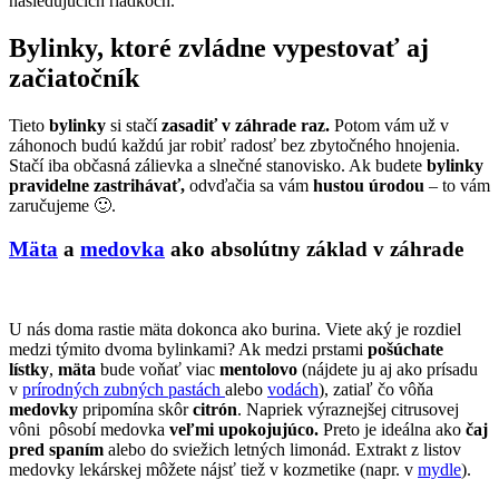
nasledujúcich riadkoch.
Bylinky, ktoré zvládne vypestovať aj
začiatočník
Tieto
bylinky
si stačí
zasadiť v záhrade raz.
Potom vám už v
záhonoch budú každú jar robiť radosť bez zbytočného hnojenia.
Stačí iba občasná zálievka a slnečné stanovisko. Ak budete
bylinky
pravidelne zastrihávať,
odvďačia sa vám
hustou úrodou
– to vám
zaručujeme 🙂.
Mäta
a
medovka
ako absolútny základ v záhrade
U nás doma rastie mäta dokonca ako burina. Viete aký je rozdiel
medzi týmito dvoma bylinkami? Ak medzi prstami
pošúchate
lístky
,
mäta
bude voňať viac
mentolovo
(nájdete ju aj ako prísadu
v
prírodných zubných pastách
alebo
vodách
), zatiaľ čo vôňa
medovky
pripomína skôr
citrón
. Napriek výraznejšej citrusovej
vôni pôsobí medovka
veľmi upokojujúco.
Preto je ideálna ako
čaj
pred spaním
alebo do sviežich letných limonád. Extrakt z listov
medovky lekárskej môžete nájsť tiež v kozmetike (napr. v
mydle
).