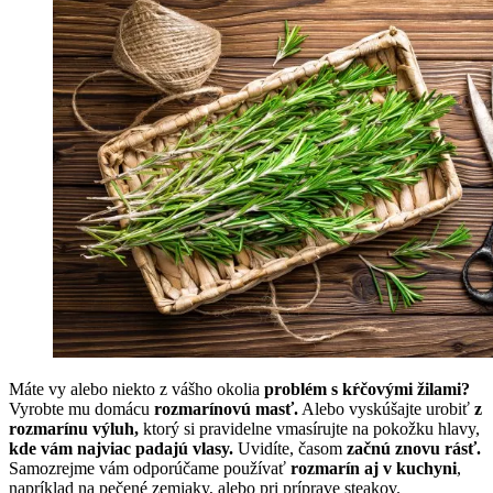
Máte vy alebo niekto z vášho okolia
problém s kŕčovými žilami?
Vyrobte mu domácu
rozmarínovú masť.
Alebo vyskúšajte urobiť
z
rozmarínu výluh,
ktorý si pravidelne vmasírujte na pokožku hlavy,
kde vám najviac padajú vlasy.
Uvidíte, časom
začnú znovu rásť.
Samozrejme vám odporúčame používať
rozmarín aj v kuchyni
,
napríklad na pečené zemiaky, alebo pri príprave steakov.