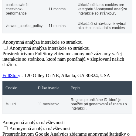
cookielawinfo-
Ukladá súhlas s cookies pre
checkbox-
11 months
kategóriu "Anonymná analýza
performance
interakcie so stránkou".
Ukladá či si návštevník vybral
viewed_cookie_policy
11 months
ako chce nakladať s cookies.
Anonymná analýza interakcie so stránkou
Anonymná analýza interakcie so stránkou
Prostredníctvom FullStory zbierame anonymné záznamy vašej
interakcie so stránkou, ktoré nám pomáhajú v zlepšovaní našich
služieb.
FullStory
- 120 Ottley Dr NE, Atlanta, GA 30324, USA
Cookie
Dĺžka trvania
Popis
Registruje unikátne ID, ktoré je
fs_uid
11 mesiacov
použité pri generovaní záznamu o
interakcii.
Anonymná analýza návštevnosti
Anonymná analýza návštevnosti
Prostredníctvom Google Analytics zbierame anonymné štatistiky o