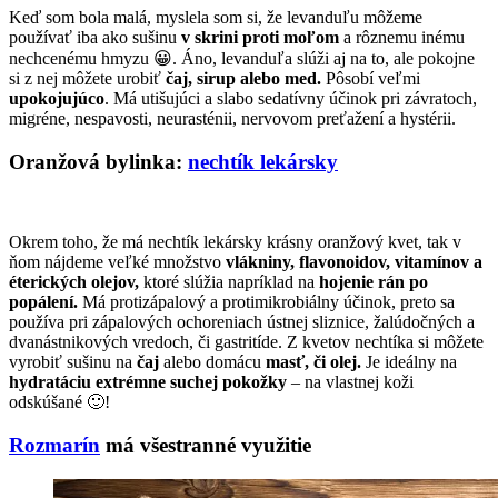
Keď som bola malá, myslela som si, že levanduľu môžeme
používať iba ako sušinu
v skrini proti moľom
a rôznemu inému
nechcenému hmyzu 😀. Áno, levanduľa slúži aj na to, ale pokojne
si z nej môžete urobiť
čaj, sirup alebo med.
Pôsobí veľmi
upokojujúco
. Má utišujúci a slabo sedatívny účinok pri závratoch,
migréne, nespavosti, neurasténii, nervovom preťažení a hystérii.
Oranžová bylinka:
nechtík lekársky
Okrem toho, že má nechtík lekársky krásny oranžový kvet, tak v
ňom nájdeme veľké množstvo
vlákniny, flavonoidov, vitamínov a
éterických olejov,
ktoré slúžia napríklad na
hojenie rán po
popálení.
Má protizápalový a protimikrobiálny účinok, preto sa
používa pri zápalových ochoreniach ústnej sliznice, žalúdočných a
dvanástnikových vredoch, či gastritíde. Z kvetov nechtíka si môžete
vyrobiť sušinu na
čaj
alebo domácu
masť, či olej.
Je ideálny na
hydratáciu extrémne suchej pokožky
– na vlastnej koži
odskúšané 🙂!
Rozmarín
má všestranné využitie