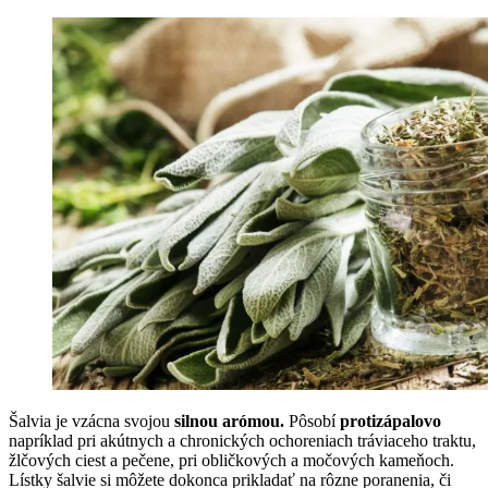
Šalvia je vzácna svojou
silnou arómou.
Pôsobí
protizápalovo
napríklad pri akútnych a chronických ochoreniach tráviaceho traktu,
žlčových ciest a pečene, pri obličkových a močových kameňoch.
Lístky šalvie si môžete dokonca prikladať na rôzne poranenia, či