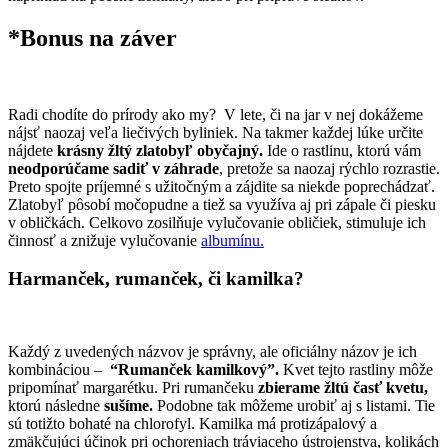
*Bonus na záver
Radi chodíte do prírody ako my? V lete, či na jar v nej dokážeme
nájsť naozaj veľa liečivých byliniek. Na takmer každej lúke určite
nájdete
krásny žltý zlatobyľ obyčajný.
Ide o rastlinu, ktorú vám
neodporúčame sadiť v záhrade
, pretože sa naozaj rýchlo rozrastie.
Preto spojte príjemné s užitočným a zájdite sa niekde poprechádzať.
Zlatobyľ pôsobí močopudne a tiež sa využíva aj pri zápale či piesku
v obličkách. Celkovo zosilňuje vylučovanie obličiek, stimuluje ich
činnosť a znižuje vylučovanie
albumínu.
Harmanček, rumanček, či kamilka?
Každý z uvedených názvov je správny, ale oficiálny názov je ich
kombináciou –
“Rumanček kamilkový”.
Kvet tejto rastliny môže
pripomínať margarétku. Pri rumančeku
zbierame žltú časť kvetu,
ktorú následne
sušíme.
Podobne tak môžeme urobiť aj s listami. Tie
sú totižto bohaté na chlorofyl. Kamilka má protizápalový a
zmäkčujúci účinok pri ochoreniach tráviaceho ústrojenstva, kolikách