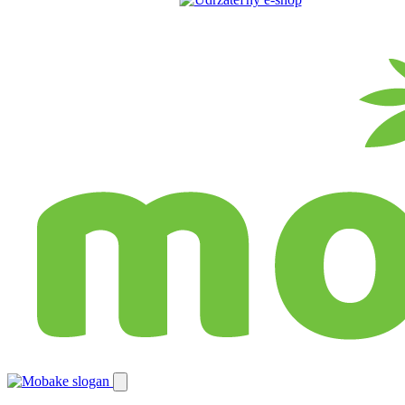
Preskočiť
na
obsah