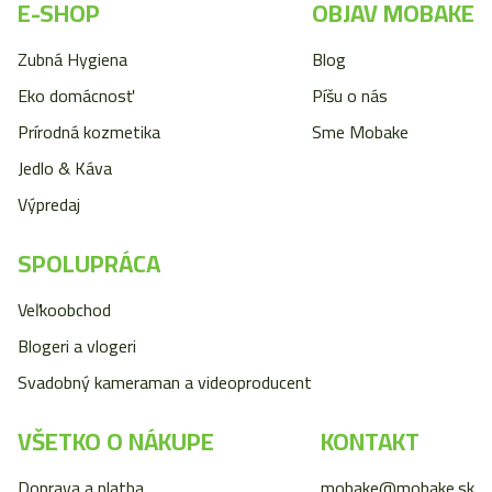
E-SHOP
OBJAV MOBAKE
Zubná Hygiena
Blog
Eko domácnosť
Píšu o nás
Prírodná kozmetika
Sme Mobake
Jedlo & Káva
Výpredaj
SPOLUPRÁCA
Veľkoobchod
Blogeri a vlogeri
Svadobný kameraman a videoproducent
VŠETKO O NÁKUPE
KONTAKT
Doprava a platba
mobake@mobake.sk