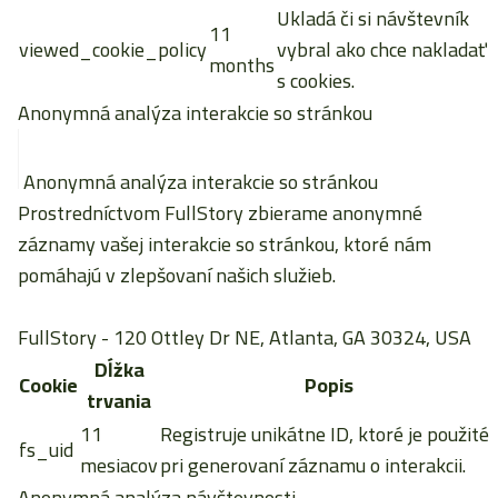
Ukladá či si návštevník
11
viewed_cookie_policy
vybral ako chce nakladať
months
s cookies.
Anonymná analýza interakcie so stránkou
Anonymná analýza interakcie so stránkou
Prostredníctvom FullStory zbierame anonymné
záznamy vašej interakcie so stránkou, ktoré nám
pomáhajú v zlepšovaní našich služieb.
FullStory
- 120 Ottley Dr NE, Atlanta, GA 30324, USA
Dĺžka
Cookie
Popis
trvania
11
Registruje unikátne ID, ktoré je použité
fs_uid
mesiacov
pri generovaní záznamu o interakcii.
Anonymná analýza návštevnosti