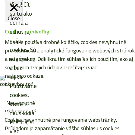
Vitaj! Cíť
sa tu ako
Close
doma a
ochutnaj
Cookies predvoľby
naše
Mobake používa drobné koláčiky cookies nevyhnutné
cookies. Sú
pre technické a analytické fungovanie webových stránok
vegánske
a retargeting. Odkliknutím súhlasíš s ich použitím, ako aj
so zberom Tvojich údajov. Prečítaj si viac
a bez
na tomto odkaze
.
lepku.
Nevyhnutné
Používame
cookies,
Nevyhnutné
ktoré ti
Vždy zapnuté
neuškodia.
Cookies nevyhnutné pre fungovanie webstránky.
Prečítaj si
Príkladom je zapamätanie vášho súhlasu s cookies.
viac