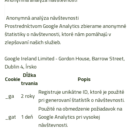
Anonymná analýza návštevnosti
Prostredníctvom Google Analytics zbierame anonymné
štatistiky o návštevnosti, ktoré nám pomáhajú v
zlepšovaní našich služieb.
Google Ireland Limited
- Gordon House, Barrow Street,
Dublin 4, Írsko
Dĺžka
Cookie
Popis
trvania
Registruje unikátne ID, ktoré je použité
_ga
2 roky
pri generovaní štatístík o návštevnosti.
Použité na obmedzenie požiadavok na
_gat
1 deň
Google Analytics pri vysokej
návštevnosti.