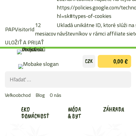
https://policies.google.com/techn
hl=sk#types-of-cookies
12
Ukladá unikátne ID, ktoré slúži na
PAPVisitorId
mesiacov
návštevníkov v rámci affiliate siete
ULOŽIŤ A PRIJAŤ
Preskočiť
0,00 €
CZK
na
obsah
Hľadať:
ODOS
VYHĽ
Veľkoobchod
Blog
O nás
FOR
EKO
MÓDA
ZÁHRADA
DOMÁCNOSŤ
& BYT