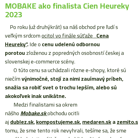
MOBAKE ako finalista Cien Heureky
2023
Po roku (už druhýkrát) sa náš obchod pre ľudí s
veľkým srdcom
ocitol vo finále súťaže
„Cena
Heureky“
.
Ide o
cenu udelenú odbornou
porotou
zloženou z popredných osobností českej a
slovenskej e-commerce scény.
O túto cenu sa uchádzali rôzne e-shopy, ktoré sú
niečím
výnimočné, stojí za nimi zauímavý príbeh,
snažia sa robiť svet o trochu lepším, alebo sú
akokoľvek inak unikátne.
Medzi finalistami sa okrem
nášho
Mobake.sk
obchodu ocitli
aj
dublez.sk
,
kompostujeme.sk
,
medaren.sk
a
zemito.
tomu, že sme tento rok nevyhrali, tešíme sa, že sme