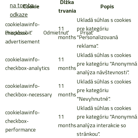
Dĺžka
na tomto
Cookie
Popis
trvania
odkaze
Ukladá súhlas s cookies
.
cookielawinfo-
11
pre kategóriu
Prispôsobiť
Odmietnuť
Prijať
checkbox-
months
"Personalizovaná
advertisement
reklama".
Ukladá súhlas s cookies
cookielawinfo-
11
pre kategóriu "Anonymná
checkbox-analytics
months
analýza návštevnosti".
Ukladá súhlas s cookies
cookielawinfo-
11
pre kategóriu
checkbox-necessary
months
"Nevyhnutné".
Ukladá súhlas s cookies
cookielawinfo-
11
pre kategóriu "Anonymná
checkbox-
months
analýza interakcie so
performance
stránkou".