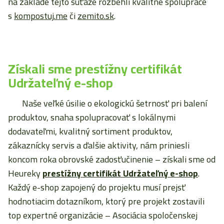
na základe tejto súťaže rozbehli kvalitné spolupráce
s
kompostuj.me
či
zemito.sk
.
Získali sme prestížny certifikát
Udržateľný e-shop
Naše veľké úsilie o ekologickú šetrnosť pri balení
produktov, snaha spolupracovať s lokálnymi
dodavateľmi, kvalitný sortiment produktov,
zákaznícky servis a ďalšie aktivity, nám priniesli
koncom roka obrovské zadosťučinenie – získali sme od
Heureky
prestížny certifikát Udržateľný e-shop
.
Každý e-shop zapojený do projektu musí prejsť
hodnotiacim dotazníkom, ktorý pre projekt zostavili
top expertné organizácie – Asociácia spoločenskej