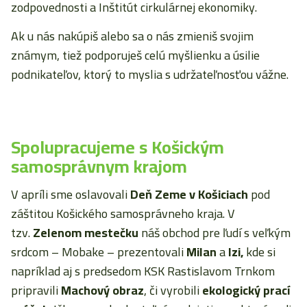
zodpovednosti a Inštitút cirkulárnej ekonomiky.
Ak u nás nakúpiš alebo sa o nás zmieniš svojim
známym, tiež podporuješ celú myšlienku a úsilie
podnikateľov, ktorý to myslia s udržateľnosťou vážne.
Spolupracujeme s Košickým
samosprávnym krajom
V apríli sme oslavovali
Deň Zeme v Košiciach
pod
záštitou Košického samosprávneho kraja. V
tzv.
Zelenom mestečku
náš obchod pre ľudí s veľkým
srdcom – Mobake – prezentovali
Milan
a
Izi,
kde si
napríklad aj s predsedom KSK Rastislavom Trnkom
pripravili
Machový obraz
, či vyrobili
ekologický prací