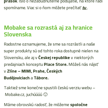
prášok
. Išlo o nezabudnuteľné podujatie, na ktoré radi
spomíname. Viac si o ňom môžete prečítať
tu
.
Mobake sa rozrastá aj za hranice
Slovenska
Radostne oznamujeme, že sme sa rozrástli a naše
super produkty sú od tohto roka dostupné nielen na
Slovensku, ale aj v
Českej republike
v niektorých
predajniach konceptu
Place Store.
Môžeš nás nájsť
v
Zlíne – MIMI, Prahe, Českých
Budějoviciach
a
Tábore.
Taktiež sme konečne spustili českú verziu webu –
Mobake.cz, juchúúúú 🙂
Máme obrovskú radosť, že môžeme
spoločne