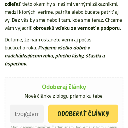
zdieľať
tieto okamihy s našimi vernými zákazníkmi,
medzi ktorých, veríme, patríte alebo budete patriť aj
vy. Bez vás by sme neboli tam, kde sme teraz. Chceme
vám vyjadriť
obrovskú vďaku za vernosť a podporu.
Dúfame, že nám ostanete verní aj počas
budúceho roka.
Prajeme všetko dobré v
nadchádzajúcom roku, plného lásky, šťastia a
úspechov.
Odoberaj články
Nové články z blogu priamo ku tebe.
Max. 2 emaily mesačne, žiaden spam. Tvoj email nikomu inému